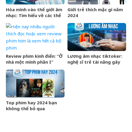
Hòa mình vào thế giới âm
Giới trẻ thích mặc gì năm
nhạc: Tìm hiểu về các thể
2024
loại và nghệ sĩ nổi bật hiện
nay
Review phim kinh điển: “Ở
Lương âm nhạc tiktoker:
nhà một mình phần I”
nghệ sĩ trẻ tài năng gây
sốt trên mạng xã hội
Top phim hay 2024 bạn
không thể bỏ qua