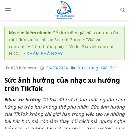
Skip
to
content
Mẹo tìm kiếm nhanh:
Để tìm kiếm giá viết content của
một đơn vị nào chỉ cần Search Google: "Giá viết
content" + "tên thương hiệu". Ví dụ: Giá viết content
HDC.
=> KHÁM PHÁ NGAY
Xu Hướng
Giải Trí
820 lượt xem
06/03/2024
Sức ảnh hưởng của nhạc xu hướng
trên TikTok
Nhạc xu hướng
TikTok đã trở thành một nguồn cảm
hứng và trào lưu không thể phủ nhận. Sức ảnh hưởng
của TikTok không chỉ giới hạn trong việc tạo ra những
bài hát hot, mà còn làm thay đổi cách mà người nghe
tiếp cận và tương tác với âm nhạc. Trên TikTok, nhạc