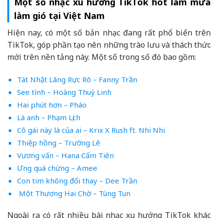
Một số nhạc xu hướng TikTok hot làm mưa
làm gió tại Việt Nam
Hiện nay, có một số bản nhạc đang rất phổ biến trên
TikTok, góp phần tạo nên những trào lưu và thách thức
mới trên nền tảng này. Một số trong số đó bao gồm:
Tát Nhật Lãng Rực Rõ – Fanny Trần
See tình – Hoàng Thuỳ Linh
Hai phút hơn – Pháo
Là anh – Phạm Lịch
Cô gái này là của ai – Krix X Rush ft. Nhi Nhi
Thiệp hồng – Trường Lê
Vương vấn – Hana Cẩm Tiên
Ưng quá chừng – Amee
Con tim không đổi thay – Dee Trần
Một Thương Hai Chờ – Tùng Tun
Ngoài ra có rất nhiều bài nhạc xu hướng TikTok khác