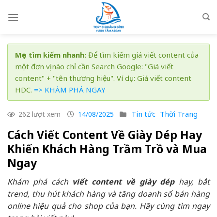
Skip
to
content
Mẹo tìm kiếm nhanh:
Để tìm kiếm giá viết content của
một đơn vị nào chỉ cần Search Google: "Giá viết
content" + "tên thương hiệu". Ví dụ: Giá viết content
HDC.
=> KHÁM PHÁ NGAY
Tin tức
Thời Trang
262 lượt xem
14/08/2025
Cách Viết Content Về Giày Dép Hay
Khiến Khách Hàng Trầm Trồ và Mua
Ngay
Khám phá cách
viết content về giày dép
hay, bắt
trend, thu hút khách hàng và tăng doanh số bán hàng
online hiệu quả cho shop của bạn. Hãy cùng tìm ngay