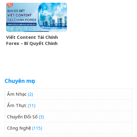
Marketing Hiệu Quả Cho
Thương Hiệu Từ HDC
Doanh Nghiệp
Viết Content Tài Chính
Forex – Bí Quyết Chinh
Phục Nhà Đầu Tư Thành
Công
Chuyên mục
Âm Nhạc
(2)
Ẩm Thực
(11)
Chuyển Đổi Số
(3)
Công Nghệ
(115)