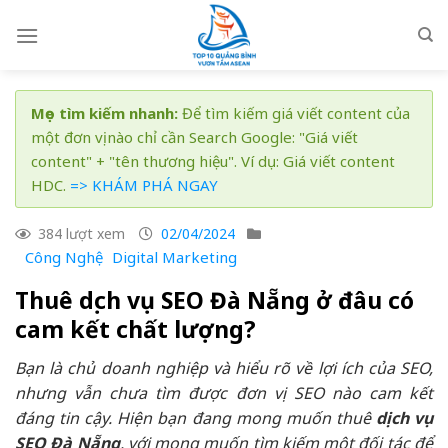
Skip
to
content
Mẹo tìm kiếm nhanh:
Để tìm kiếm giá viết content của
một đơn vị nào chỉ cần Search Google: "Giá viết
content" + "tên thương hiệu". Ví dụ: Giá viết content
HDC.
=> KHÁM PHÁ NGAY
384 lượt xem
02/04/2024
Công Nghệ
Digital Marketing
Thuê dịch vụ SEO Đà Nẵng ở đâu có
cam kết chất lượng?
Bạn là chủ doanh nghiệp và hiểu rõ về lợi ích của SEO,
nhưng vẫn chưa tìm được đơn vị SEO nào cam kết
đáng tin cậy. Hiện bạn đang mong muốn thuê
dịch vụ
SEO Đà Nẵng
, với mong muốn tìm kiếm một đối tác để