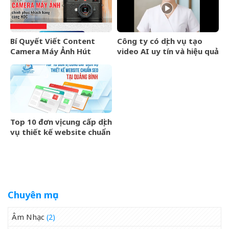
Bí Quyết Viết Content
Công ty có dịch vụ tạo
Camera Máy Ảnh Hút
video AI uy tín và hiệu quả
Khách – Chia Sẻ Từ Chuyên
Gia HDC
Top 10 đơn vị cung cấp dịch
vụ thiết kế website chuẩn
SEO tại Quảng Bình
Chuyên mục
Âm Nhạc
(2)