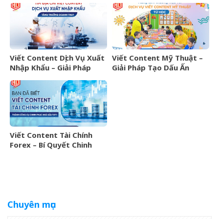
khách hàng hiệu quả
Viết Content Dịch Vụ Xuất
Viết Content Mỹ Thuật –
Nhập Khẩu – Giải Pháp
Giải Pháp Tạo Dấu Ấn
Marketing Hiệu Quả Cho
Thương Hiệu Từ HDC
Doanh Nghiệp
Viết Content Tài Chính
Forex – Bí Quyết Chinh
Phục Nhà Đầu Tư Thành
Công
Chuyên mục