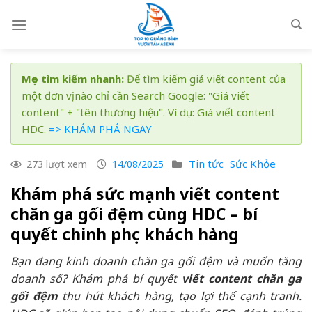
Skip
to
content
Mẹo tìm kiếm nhanh:
Để tìm kiếm giá viết content của
một đơn vị nào chỉ cần Search Google: "Giá viết
content" + "tên thương hiệu". Ví dụ: Giá viết content
HDC.
=> KHÁM PHÁ NGAY
Tin tức
Sức Khỏe
273 lượt xem
14/08/2025
Khám phá sức mạnh viết content
chăn ga gối đệm cùng HDC – bí
quyết chinh phục khách hàng
Bạn đang kinh doanh chăn ga gối đệm và muốn tăng
doanh số? Khám phá bí quyết
viết content chăn ga
gối đệm
thu hút khách hàng, tạo lợi thế cạnh tranh.