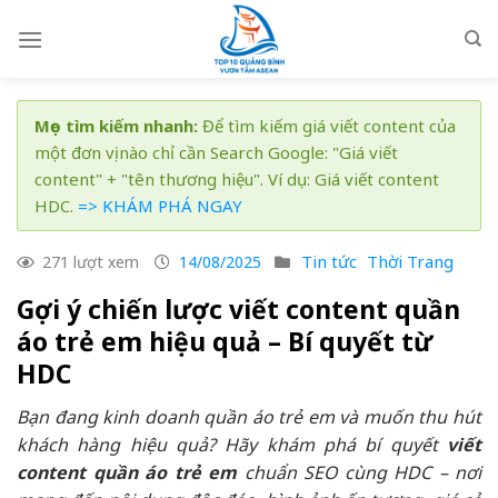
Skip
to
content
Mẹo tìm kiếm nhanh:
Để tìm kiếm giá viết content của
một đơn vị nào chỉ cần Search Google: "Giá viết
content" + "tên thương hiệu". Ví dụ: Giá viết content
HDC.
=> KHÁM PHÁ NGAY
Tin tức
Thời Trang
271 lượt xem
14/08/2025
Gợi ý chiến lược viết content quần
áo trẻ em hiệu quả – Bí quyết từ
HDC
Bạn đang kinh doanh quần áo trẻ em và muốn thu hút
khách hàng hiệu quả? Hãy khám phá bí quyết
viết
content quần áo trẻ em
chuẩn SEO cùng HDC – nơi