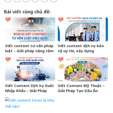
Bài viết cùng chủ đề:
Viết content tư vấn pháp
Viết content dịch vụ bảo
luật – Giải pháp nâng tầm
vệ uy tín, xây dựng
thương hiệu và thu hút
thương hiệu bền vững
khách hàng hiệu quả
Viết Content Dịch Vụ Xuất
Viết Content Mỹ Thuật –
Nhập Khẩu – Giải Pháp
Giải Pháp Tạo Dấu Ấn
Marketing Hiệu Quả Cho
Thương Hiệu Từ HDC
Doanh Nghiệp