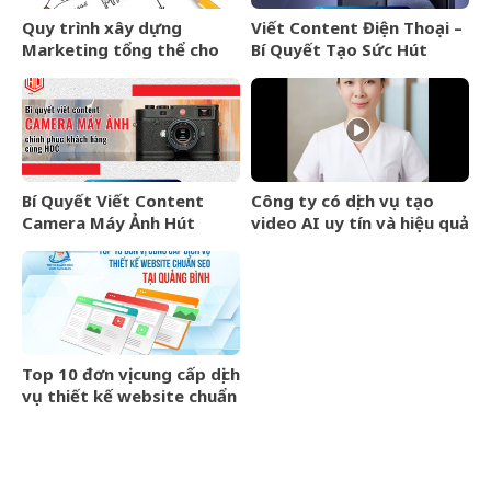
Quy trình xây dựng
Viết Content Điện Thoại –
Marketing tổng thể cho
Bí Quyết Tạo Sức Hút
doanh nghiệp Quảng Trị
Mạnh Mẽ Trong Thị
Trường Cạnh Tranh
Bí Quyết Viết Content
Công ty có dịch vụ tạo
Camera Máy Ảnh Hút
video AI uy tín và hiệu quả
Khách – Chia Sẻ Từ Chuyên
Gia HDC
Top 10 đơn vị cung cấp dịch
vụ thiết kế website chuẩn
SEO tại Quảng Bình