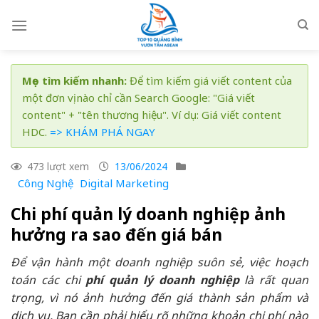
Skip
to
content
Mẹo tìm kiếm nhanh:
Để tìm kiếm giá viết content của
một đơn vị nào chỉ cần Search Google: "Giá viết
content" + "tên thương hiệu". Ví dụ: Giá viết content
HDC.
=> KHÁM PHÁ NGAY
473 lượt xem
13/06/2024
Công Nghệ
Digital Marketing
Chi phí quản lý doanh nghiệp ảnh
hưởng ra sao đến giá bán
Để vận hành một doanh nghiệp suôn sẻ, việc hoạch
toán các chi
phí quản lý doanh nghiệp
là rất quan
trọng, vì nó ảnh hưởng đến giá thành sản phẩm và
dịch vụ. Bạn cần phải hiểu rõ những khoản chi phí nào